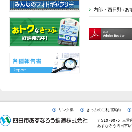
内部・西日野→あ
リンク集
きっぷのご利用案内
〒510-0075 三
あすなろう四日市駅 TE