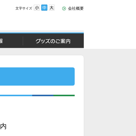
会社概要
文字サイズ
文
文
文
字
字
字
サ
サ
サ
イ
イ
イ
ズ
ズ
ズ
報
グッズのご案内
小
中
大
内