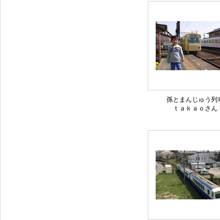
孫とまんじゅう列
ｔａｋａｏさん