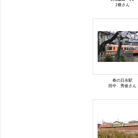
J爺さん
春の日永駅
田中 秀俊さん