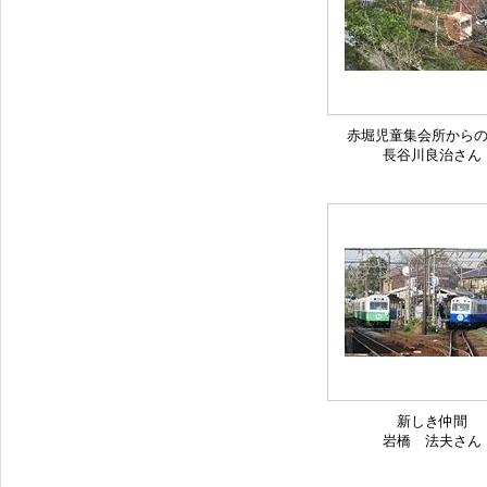
赤堀児童集会所から
長谷川良治さん
新しき仲間
岩橋 法夫さん