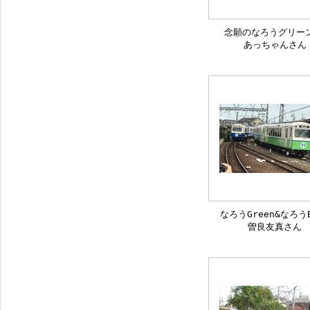
念願のなろうグリーン
あっちゃんさん
なろうGreen&なろうB
曽良友真さん