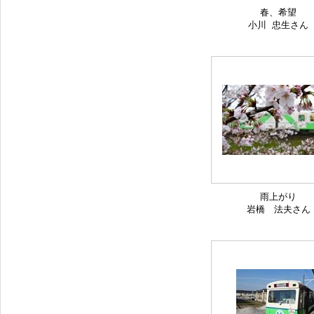
春、希望
小川 忠生さん
雨上がり
岩橋 法夫さん