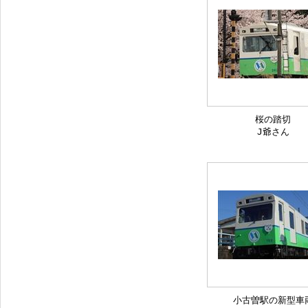
桜の踏切
J爺さん
小古曽駅の新型車